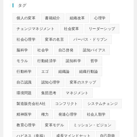
タグ
個人の変革
書籍紹介
組織改革
心理学
チェンジマネジメント
社会変革
リーダーシップ
社会心理学
変革の名言
パーパス・ドリブン
脳科学
社会学
自己啓発
認知バイアス
モラル
行動経済学
認知科学
哲学
行動科学
エゴ
組織論
組織行動論
自己認識
認知心理学
変革のステップ
環境問題
集団思考
マネジメント
製造販売会社A社
コンフリクト
システムチェンジ
精神医学
権力
発達心理学
社会人類学
教育心理学
変革モデル
ミッション・ビジョン
ハピネス（幸福）
成長マインドセット
自己防衛