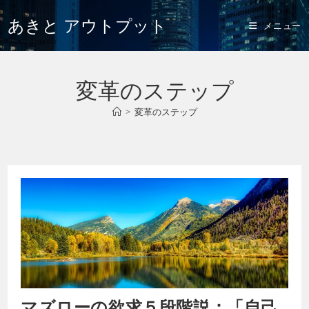
あきと アウトプット
メニュー
変革のステップ
>
変革のステップ
マズローの欲求５段階説：「自己