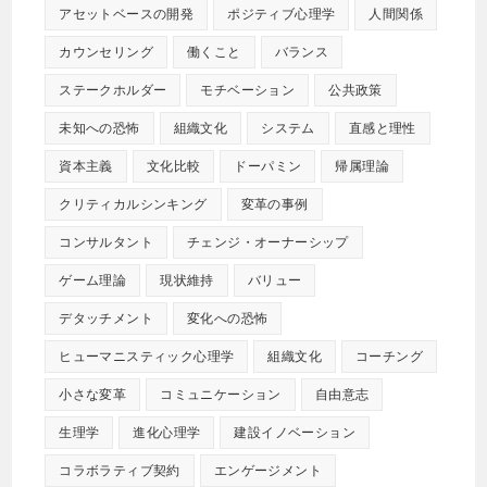
アセットベースの開発
ポジティブ心理学
人間関係
カウンセリング
働くこと
バランス
ステークホルダー
モチベーション
公共政策
未知への恐怖
組織文化
システム
直感と理性
資本主義
文化比較
ドーパミン
帰属理論
クリティカルシンキング
変革の事例
コンサルタント
チェンジ・オーナーシップ
ゲーム理論
現状維持
バリュー
デタッチメント
変化への恐怖
ヒューマニスティック心理学
組織文化
コーチング
小さな変革
コミュニケーション
自由意志
生理学
進化心理学
建設イノベーション
コラボラティブ契約
エンゲージメント