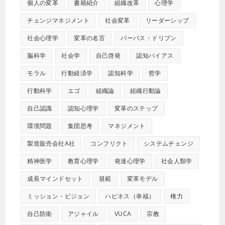
個人の変革
書籍紹介
組織改革
心理学
チェンジマネジメント
社会変革
リーダーシップ
社会心理学
変革の名言
パーパス・ドリブン
脳科学
社会学
自己啓発
認知バイアス
モラル
行動経済学
認知科学
哲学
行動科学
エゴ
組織論
組織行動論
自己認識
認知心理学
変革のステップ
環境問題
集団思考
マネジメント
製造販売会社A社
コンフリクト
システムチェンジ
精神医学
教育心理学
発達心理学
社会人類学
成長マインドセット
規範
変革モデル
ミッション・ビジョン
ハピネス（幸福）
権力
自己防衛
アジャイル
VUCA
宗教