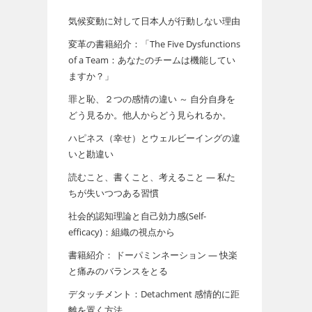
気候変動に対して日本人が行動しない理由
変革の書籍紹介：「The Five Dysfunctions
of a Team：あなたのチームは機能してい
ますか？」
罪と恥、２つの感情の違い ～ 自分自身を
どう見るか。他人からどう見られるか。
ハピネス（幸せ）とウェルビーイングの違
いと勘違い
読むこと、書くこと、考えること ― 私た
ちが失いつつある習慣
社会的認知理論と自己効力感(Self-
efficacy)：組織の視点から
書籍紹介： ドーパミンネーション ― 快楽
と痛みのバランスをとる
デタッチメント：Detachment 感情的に距
離を置く方法