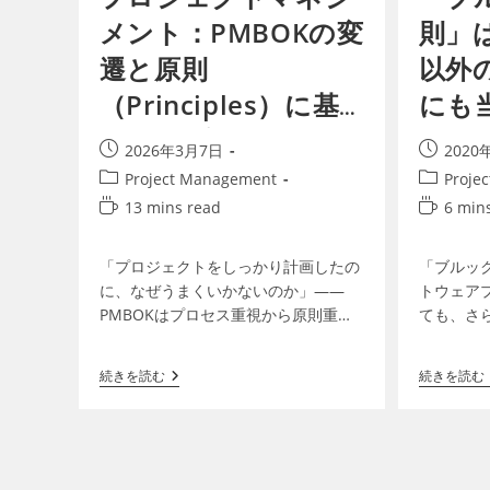
メント：PMBOKの変
則」
遷と原則
以外
（Principles）に基
にも
づくアプローチ
2026年3月7日
2020
Project Management
Proje
13 mins read
6 min
「プロジェクトをしっかり計画したの
「ブルッ
に、なぜうまくいかないのか」——
トウェア
PMBOKはプロセス重視から原則重視
ても、さ
へと大きく進化しました。2025年リリ
で成り立
ースの第8版で示された6つの原則を、
ックスの
続きを読む
続きを読む
建設・IT・マーケティ…
る奥深い法