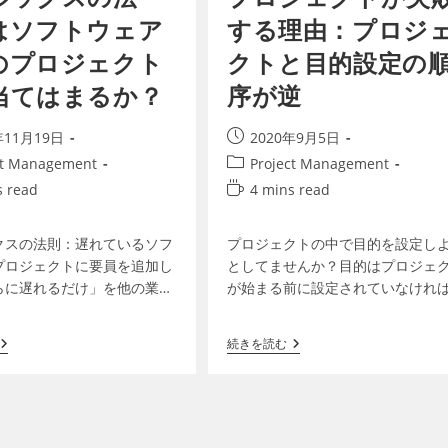
はソフトウェア
する理由：プロジ
のプロジェクト
クトと目的設定の
当てはまるか？
序が逆
年11月19日
2020年9月5日
ct Management
Project Management
s read
4 mins read
クスの法則：遅れているソフ
プロジェクトの中で目的を設定し
プロジェクトに要員を追加し
としてませんか？目的はプロジェ
らに遅れるだけ」を他の業種
が始まる前に設定されていなけれ
つか考察しましたが、「ブル
りません。目的を達成するのがプ
法則」は様々な議論を喚起す
ェクトだからです ウェブでプロジ
続きを読む
則です。 ～ ～ ～…
トの失敗の理由を検索して見て…