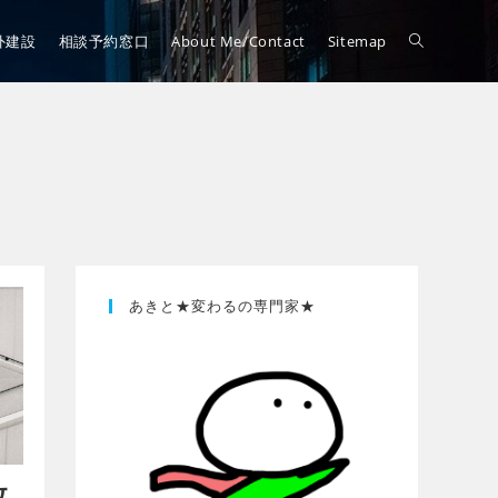
外建設
相談予約窓口
About Me/Contact
Sitemap
あきと★変わるの専門家★
敗