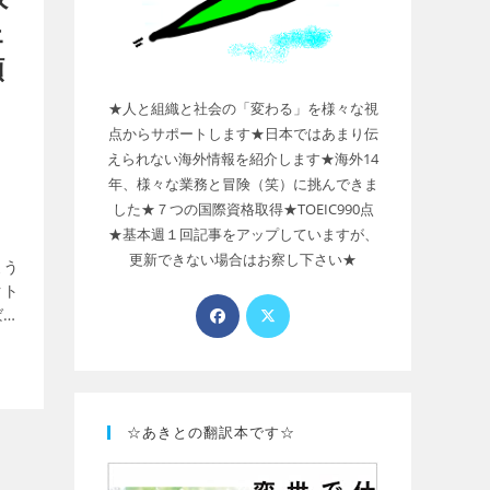
ェ
順
★人と組織と社会の「変わる」を様々な視
点からサポートします★日本ではあまり伝
えられない海外情報を紹介します★海外14
年、様々な業務と冒険（笑）に挑んできま
した★７つの国際資格取得★TOEIC990点
★基本週１回記事をアップしていますが、
更新できない場合はお察し下さい★
よう
クト
ばな
ロジ
ェク
☆あきとの翻訳本です☆