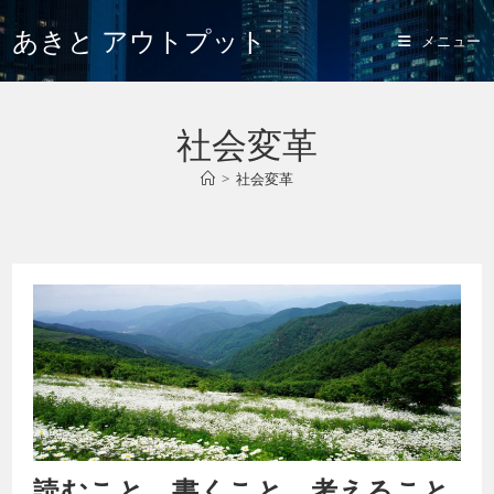
あきと アウトプット
メニュー
社会変革
>
社会変革
読むこと、書くこと、考えること