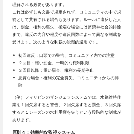
理解される必要があります。
これは必ずしも文書で規定されず、コミュニティの中で規
範として共有される場合もあります。ルールに違反した人
は、罰金、権利の喪失、極端な場合には監禁や社会的排除
まで、違反の内容や程度や違反回数によって異なる制裁を
受けます。次のような制裁の段階的適用です。
初回違反：口頭での警告、コミュニティ内での注意
２回目：軽い罰金、一時的な権利制限
３回目以降：重い罰金、権利の長期停止
悪質な場合：権利の完全喪失、コミュニティからの排
除
（例）フィリピンのザンジェラシステムでは、水路維持作
業を１回欠席すると警告、２回欠席すると罰金、３回欠席
すると１シーズンの水利用権を失うという段階的な制裁が
あります。
原則４：効率的な監視システム