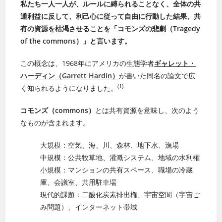
私たち一人一人が、ルールに縛られることなく、全体の共
通利益に反して、利己心に従って自由に行動した結果、共
有の資源を枯渇させることを「コモンズの悲劇（Tragedy
of the commons）」と言います。
この概念は、1968年にアメリカの生態学者
ギャレット・
ハーディン（Garrett Hardin）
が書いた同名の論文で広
(1)
く知られるようになりました。
コモンズ（commons）
とは共有資源を意味し、次のよう
なものが含まれます。
大規模：空気、海、川、森林、地下水、漁場
中規模：公共牧草地、灌漑システム、地域の水利権
小規模：マンションの共有スペース、職場の冷蔵
庫、会議室、共用駐車場
現代的課題：二酸化炭素排出権、宇宙空間（宇宙ご
み問題）、インターネット帯域