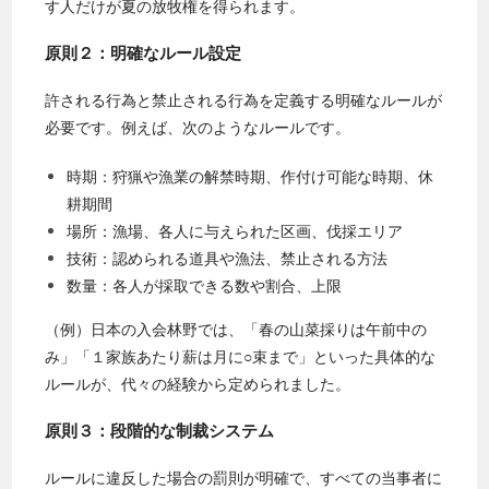
す人だけが夏の放牧権を得られます。
原則２：明確なルール設定
許される行為と禁止される行為を定義する明確なルールが
必要です。例えば、次のようなルールです。
時期：狩猟や漁業の解禁時期、作付け可能な時期、休
耕期間
場所：漁場、各人に与えられた区画、伐採エリア
技術：認められる道具や漁法、禁止される方法
数量：各人が採取できる数や割合、上限
（例）日本の入会林野では、「春の山菜採りは午前中の
み」「１家族あたり薪は月に○束まで」といった具体的な
ルールが、代々の経験から定められました。
原則３：段階的な制裁システム
ルールに違反した場合の罰則が明確で、すべての当事者に