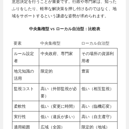
意思決定を行うことが重要です。行政や専門家は、知った
ふりをしたり、軽率な解決策を押し付けるのではなく、地
域をサポートするという謙虚な姿勢が求められます。
中央集権型 vs ローカル自治型：比較表
要素
中央集権型
ローカル自治型
ルール設定
中央政府、専門家
その場所の資源利
者
用者
地元知識の
限定的
豊富
活用
監視コスト
高い（外部監視が必
低い（相互監視）
要）
柔軟性
低い（変更に時間）
高い（臨機応変）
実行性
低い（違反が多い）
高い（自主遵守）
適用範囲
広域（全国）
限定的（地域）