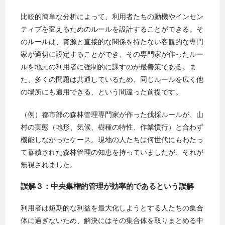
比較的簡単な分析によって、利用者たちの動機やインセン
ティブを変えるためのルールを設計することができる。そ
のルールは、資源と直接的な関係を持たない客観的な専門
家が適切に設定することができ、その専門家が作ったルー
ルを地元の利用者に強制的に課すのが最善策である。ま
た、多くの問題は共通しているため、同じルールを広く他
の場所にも適用できる、という間違った前提です。
（例）都市部の森林管理専門家が作った伐採ルールが、山
村の実態（地形、気候、樹種の特性、作業慣行）と合わず
機能しなかったケース。現地の人たちは何世代にもわたっ
て蓄積された森林管理の知恵を持っていましたが、それが
無視されました。
誤解３：中央集権的管理が効率的であるという誤解
利用者は短期的な利益を最大化しようとする人たちの集合
体に過ぎないため、解決にはその集合体を取りまとめる中