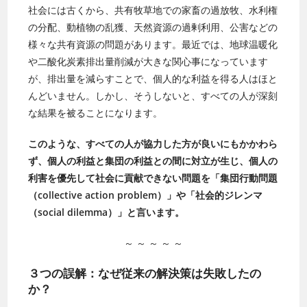
社会には古くから、共有牧草地での家畜の過放牧、水利権
の分配、動植物の乱獲、天然資源の過剰利用、公害などの
様々な共有資源の問題があります。最近では、
地球温暖化
や二酸化炭素排出量削減が大きな関心事になっています
が、排出量を減らすことで、個人的な利益を得る人はほと
んどいません。しかし、そうしないと、すべての人が深刻
な結果を被ることになります。
このような、すべての人が協力した方が良いにもかかわら
ず、個人の利益と集団の利益との間に対立が生じ、個人の
利害を優先して社会に貢献できない問題を「集団行動問題
（collective action problem）」や「社会的ジレンマ
（social dilemma）」と言います。
～ ～ ～ ～ ～
３つの誤解：なぜ従来の解決策は失敗したの
か？