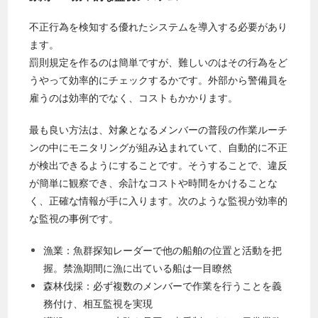
不正行為を検知する優れたシステムを導入する必要があり
ます。
罰則規定を作るのは簡単ですが、難しいのはその行為をど
うやって効率的にチェックするかです。外部から警備員を
雇うのは効率的でなく、コストもかかります。
最も良い方法は、対象となるメンバーの普段の作業ルーチ
ンの中にモニタリングが組み込まれていて、自動的に不正
が検出できるようにすることです。そうすることで、違反
が簡単に観察でき、余計なコストや時間をかけることな
く、正確な情報が手に入ります。次のような監視が効率的
な監視の事例です。
漁業：魚群探知レーダーで他の船舶の位置と活動を把
握。禁漁期間に漁に出ている船は一目瞭然
森林伐採：必ず複数のメンバーで作業を行うことを義
務付け、相互監視を実現