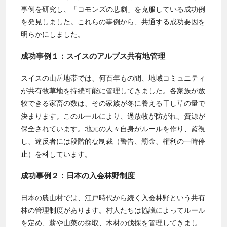
事例を研究し、「コモンズの悲劇」を克服している成功例
を発見しました。これらの事例から、共通する成功要因を
明らかにしました。
成功事例１：スイスのアルプス共有地管理
スイスの山岳地帯では、何百年もの間、地域コミュニティ
が共有牧草地を持続可能に管理してきました。各家族が放
牧できる家畜の数は、その家族が冬に養える干し草の量で
決まります。このルールにより、過放牧が防がれ、資源が
保全されています。地元の人々自身がルールを作り、監視
し、違反者には段階的な制裁（警告、罰金、権利の一時停
止）を科しています。
成功事例２：日本の入会林野制度
日本の農山村では、江戸時代から続く入会林野という共有
林の管理制度があります。村人たちは協議によってルール
を定め、薪や山菜の採取、木材の伐採を管理してきまし