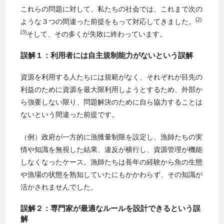
これらの問題に対して、私たちの社会では、これまで次の
(2)
ような３つの間違った前提をもって対応してきました。
(3)
そして、その多くが失敗に終わっています。
誤解１：利用者には自主規制能力がないという誤解
資源を利用する人たちには規範がなく、それぞれが目先の
利益のために資源を最大限利用しようとするため、外部か
ら強要しない限り、問題解決のために自ら協力することは
ないという間違った前提です。
（例）政府が一方的に漁獲量制限を設定し、漁師たちの実
情や知識を無視した結果、違反が横行し、資源管理が機能
しなくなったケース。漁師たちは長年の経験から魚の生態
や漁場の状態を熟知していたにもかかわらず、その知識が
活かされませんでした。
誤解２：専門家が最適なルールを設計できるという誤
解