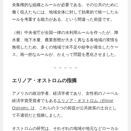
央集権的な組織とルールが必要である。その公共のために
働く役人たちには、地域全体に対して効果的で統一したル
ールを考案する能力がある、という間違った前提です。
（例）中央省庁が全国一律の水利用ルールを作ったが、降
水量、地下水量、農業形態が大きく異なる各地域の実情を
無視したため、多くの地域で水不足や紛争が発生したケー
ス。画一的なルールが、かえって問題を悪化させました。
～ ～ ～ ～ ～
エリノア・オストロムの指摘
アメリカの政治学者、経済学者であり、女性初のノーベル
経済学賞受賞者でもある
エリノア・オストロム（Elinor
Ostrom）
は、これらの３つの前提が公共政策の土台とし
て不適切だと指摘しました。
オストロムの研究は、それぞれの地域や地元などローカル