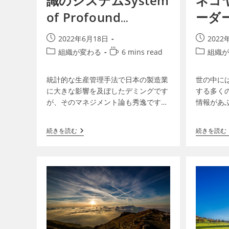
識のシステムSystem
ネコ
of Profound
ーダ
Knowledge
2022年6月18日
2022
組織が変わる
6 mins read
組織が
統計的な生産管理手法で日本の製造業
世の中に
に大きな影響を及ぼしたデミングです
する多く
が、そのマネジメント論も秀逸です。
情報があ
組織が変化を受け入れ進化するために
多くの情
は、①システムに対する理解、②ばら
のリーダ
続きを読む
続きを読む
つきに関する知識、③知識の理論…
ーダーが