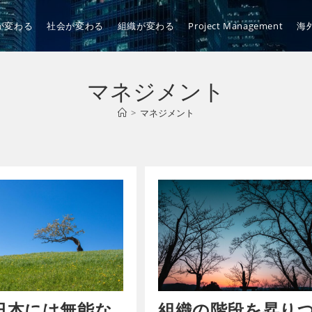
が変わる
社会が変わる
組織が変わる
Project Management
海
マネジメント
>
マネジメント
日本には無能な
組織の階段を昇り