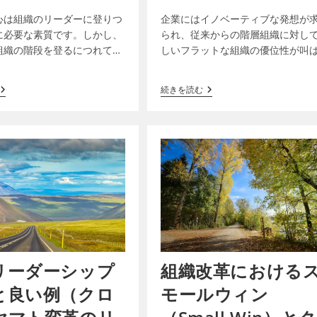
心は組織のリーダーに登りつ
企業にはイノベーティブな発想が
に必要な素質です。しかし、
られ、従来からの階層組織に対し
組織の階段を登るにつれて、
しいフラットな組織の優位性が叫
が持つべきではない過信、慢
ています。しかし、階層組織が機
わっていきます。つまり、エ
ないからフラットな組織が正しい
続きを読む
ーダー」になるために必…
う考えは間違えています。ホラク…
リーダーシップ
組織改革における
と良い例（クロ
モールウィン