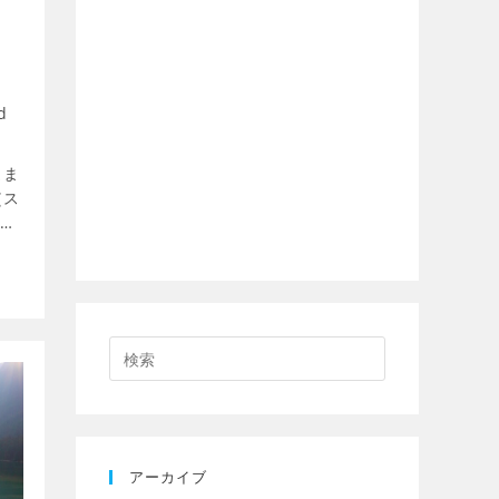
d
まま
（ス
み重
が応
アーカイブ