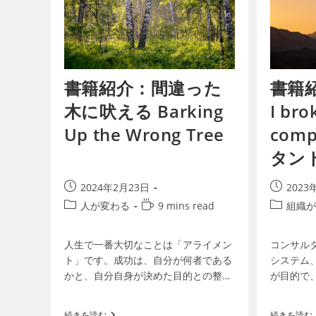
書籍紹介：間違った
書籍紹
木に吠える Barking
I bro
Up the Wrong Tree
com
タン
す
2024年2月23日
2023
人が変わる
9 mins read
組織が
人生で一番大切なことは「アライメン
コンサル
ト」です。成功は、自分が何者である
システム
かと、自分自身が決めた目的との整合
が目的で
性です。そのための第一歩は「自分を
ることが
知ること」です。その上で、どのよう
し、本当
続きを読む
続きを読む