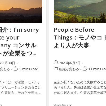
介：I’m sorry
People Before
ke your
Things：モノやコ
pany コンサル
より人が大事
トが企業をつぶ
年11月30日
2023年6月3日
変わる
9 mins read
組織が変わる
11 mins re
タントは、方法論、モデル、
企業が賢くないために失敗するこ
、ソリューションを売ること
ありません。失敗は企業が健全で
、企業側も、それらを導入す
ために起きます。企業の変革を成
目的になっています。しか
せるためには、変革業務に手をつ
の組織の問題は、人と人の関
前に、経営者によって変化を可能
続きを読む