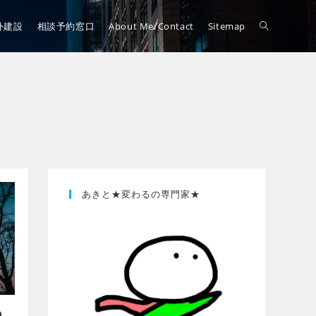
外建設
相談予約窓口
About Me/Contact
Sitemap
あきと★変わるの専門家★
つ