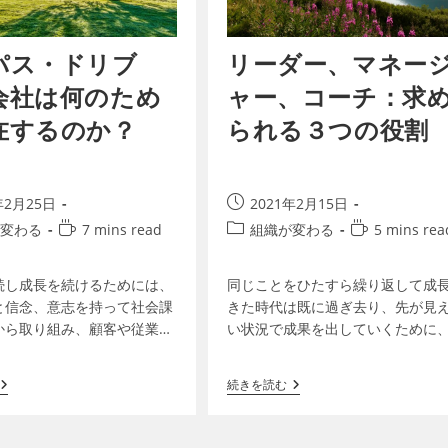
パス・ドリブ
リーダー、マネー
会社は何のため
ャー、コーチ：求
在するのか？
られる３つの役割
年2月25日
2021年2月15日
変わる
7 mins read
組織が変わる
5 mins rea
続し成長を続けるためには、
同じことをひたすら繰り返して成
と信念、意志を持って社会課
きた時代は既に過ぎ去り、先が見
から取り組み、顧客や従業
い状況で成果を出していくために
から共感される存在であるこ
社の経営層、上級管理職から中間
パス・ドリブンな（目的に導
職、更にはプロジェクトマネージ
続きを読む
会社である必要が増してい…
等のマネージャークラスには、よ…