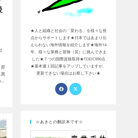
後
ラ
★人と組織と社会の「変わる」を様々な視
点からサポートします★日本ではあまり伝
えられない海外情報を紹介します★海外14
d
年、様々な業務と冒険（笑）に挑んできま
した★７つの国際資格取得★TOEIC990点
★基本週１回記事をアップしていますが、
、昇
更新できない場合はお察し下さい★
は異
める
た後
。例
☆あきとの翻訳本です☆