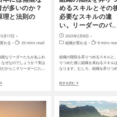
者が多いのか？
めるスキルとその
原理と法則の
必要なスキルの違
い。リーダーのパ
ドックス
年5月17日
2025年2月8日
変わる
20 mins read
組織が変わる
8 mins rea
無能なリーダーたちがあふれ
組織の階段を昇りつめるスキルと
。なぜなのでしょうか？実は
りつめた後に組織を束ねるスキル
能だからこそリーダーにたど
なります。むしろ、組織を昇りつ
います。傲慢、自己愛、自己
ための優れたスキルが、昇りつめ
信過剰、声が大きい、これら
に足かせになることさえあります
続きを読む
ーとしては危険な特性が…
えば、組織を昇りつめるためには…