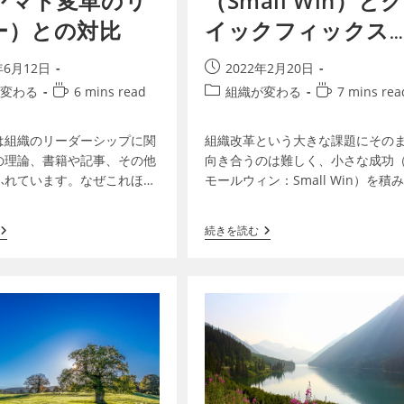
ヤマト変革のリ
（Small Win）とク
ー）との対比
イックフィックス
（Quick Fix）
年6月12日
2022年2月20日
変わる
6 mins read
組織が変わる
7 mins rea
は組織のリーダーシップに関
組織改革という大きな課題にその
の理論、書籍や記事、その他
向き合うのは難しく、小さな成功
ふれています。なぜこれほど
モールウィン：Small Win）を積
報が存在するかというと、真
ねていくのが効果的ですが、それ
ーが少なく、多くの組織でリ
急処置（クイック・フィックス：
続きを読む
機能していないからです…
Quick Fix）にはな…