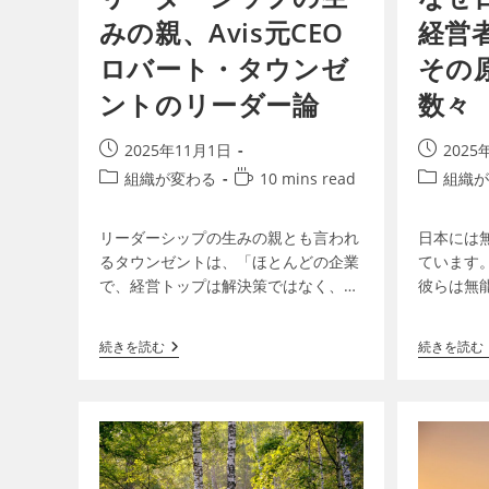
みの親、Avis元CEO
経営
ロバート・タウンゼ
その
ントのリーダー論
数々
2025年11月1日
2025
組織が変わる
10 mins read
組織が
リーダーシップの生みの親とも言われ
日本には
るタウンゼントは、「ほとんどの企業
ています
で、経営トップは解決策ではなく、む
彼らは無
しろ最大の問題になっている」と指摘
り着いて
します。多くの経営者は、人を管理す
中心、自
続きを読む
続きを読む
ることは得意でも、人を導くこと…
のリーダ