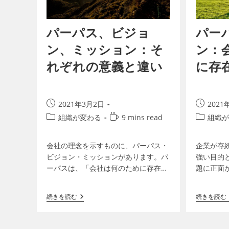
パーパス、ビジョ
パー
ン、ミッション：そ
ン：
れぞれの意義と違い
に存
2021年3月2日
2021
組織が変わる
9 mins read
組織が
会社の理念を示すものに、パーパス・
企業が存
ビジョン・ミッションがあります。パ
強い目的
ーパスは、「会社は何のために存在す
題に正面
るのか？」という会社の存在意義、ビ
員、社会
ジョンは、会社がどこに向かうのか、
と、パー
続きを読む
続きを読む
目的とする未来の姿です。ミッシ…
かれる）