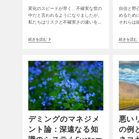
変化のスピードが早く、不確実な世の
自信と野
中だと言われるようになりましたが、
めるため
私たちはリスクと不確実さの違いを理
それらは
解しているでしょうか？リスクは潜在
リーダー
的な結果が分かりますが、不確実さは
心へと変
続きを読む
続きを読む
どんな結果が起きるか分かりませ…
ゴは「リ
デミングのマネジメ
悪い
ント論：深遠なる知
の例