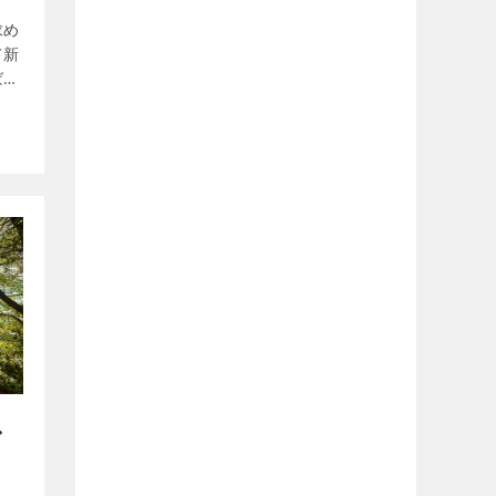
求め
て新
ばれ
能し
とい
ス