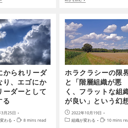
ミュニケーション、相反す…
ておかなければなりません。そし…
にかられリーダ
ホラクラシーの限
なり、エゴにか
と「階層組織が悪
リーダーとして
く、フラットな組
する
が良い」という幻
年3月25日
2022年10月19日
変わる
8 mins read
組織が変わる
10 mins re