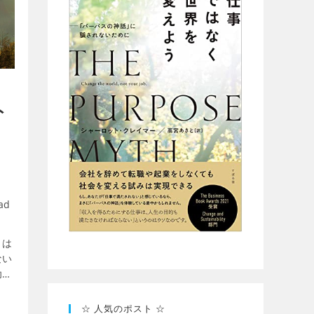
ト
ad
とは
ない
功さ
ける
にし
☆ 人気のポスト ☆