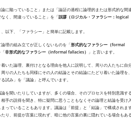
推論に陥っていること」または「論証の過程に論理的または形式的な間
でなく、間違っていること」を「
誤謬（ロジカル・ファラシー：logical
）、以下、「ファラシー」と簡単に記載します。
て論理の組み立てが正しくないものを「
形式的なファラシー（formal
を「
非形式的なファラシー（informal fallacies）
」と言います。
り着いた論理、裏付けとなる理由を他人に説明して、周りの人たちに自
、周りの人たちも同様にその人の結論とその結論にたどり着いた論理を
する試み」を「議論」と呼んでいます。
議論を聞いたりしていますが、多くの場合、そのプロセスを特別意識す
、相手の説得を聞き、特に疑問に思うこともなくその論理と結論を受け
しまっていることもあります。議論は「前提」と「結論」で構成されま
ったり、前提が言葉に現れず、暗に他の言葉の裏に隠れている場合もあ