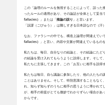
この「論理のルールを無視することによって、誤った
ったルールの適用があり、その論証が全体として妥当
fallacies）
」または「
推論の誤り
」と言います。
「誤謬（ごびゅう）」は難しすぎる日本語なので（汗
なお、ファラシーの中でも、構造上論理が間違えてい
fallacies）
」と言い、内容や文脈が間違えているもの
私たちは、毎日、自分なりの結論と、その結論にたど
の結論を受け入れてもらうように説得します。そして
私たちに主張してきます。この「お互いに相手を説得
私たちは毎日、自ら議論に参加したり、他の人たちの
ことはありません。そして、特別意識することもなく
れ、知らず知らずのうちに相手の思うように導かれて
が、相手の前提がとても微妙でわかりずらい場合があ
からです。