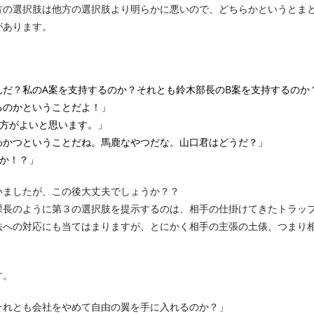
方の選択肢は他方の選択肢より明らかに悪いので、どちらかというとま
があります。
だ？私のA案を支持するのか？それとも鈴木部長のB案を支持するのか
るのかということだよ！」
の方がよいと思います。」
わかつということだね。馬鹿なやつだな。山口君はどうだ？」
か！？」
いましたが、この後大丈夫でしょうか？？
課長のように第３の選択肢を提示するのは、相手の仕掛けてきたトラッ
法への対応にも当てはまりますが、とにかく相手の主張の土俵、つまり
す。
それとも会社をやめて自由の翼を手に入れるのか？」