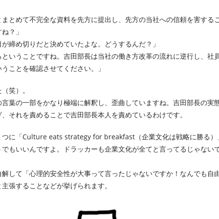
とまとめて不完全な資料を先方に提出し、先方の当社への信頼を害する
すね？」
が締め切りだと決めていたよな。どうするんだ？」
ろということですね。吉田部長は当社の働き方改革の流れに逆行し、社
いうことを確認させてください。」
た（笑）。
の言葉の一部をかなり極端に解釈し、歪曲していますね。吉田部長の実
げ、それを責めることで吉田部長本人を責めているわけです。
ure eats strategy for breakfast（企業文化は戦略に勝る）
うでもいいんですよ。ドラッカーも企業文化が全てと言ってるじゃない
曲解して「心理的安全性が大事って言ったじゃないですか！なんでも自
と主張することなどが挙げられます。