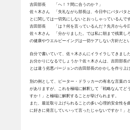
吉田部長 「へ！？間に合うのか？」
佐々木さん 「失礼ながら部長は、今日中にバタバタ
とに関しては一切気にしないとおっしゃっているんで
吉田部長 「は？何を言っているんだ？先月から今日
佐々木さん 「分かりました。では私に朝まで残業し
の健康やウエルビーイングは一切ケアしない方針だと
自分で書いていて、佐々木さんにイライラしてきまし
お分かりになるでしょうか？佐々木さんは、吉田部長
とは違う劣悪バージョンの吉田部長のかかしを作り上
別の例として、ピーター・ドラッカーの有名な言葉の１つに「Cult
がありますが、これを極端に解釈して「戦略なんてど
すか！」と極端に解釈することが挙げられます。
また、最近取り上げられることの多い心理的安全性を
に好きに発言していいって言ったじゃないですか！」