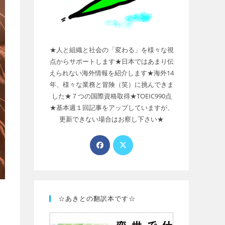
★人と組織と社会の「変わる」を様々な視
点からサポートします★日本ではあまり伝
えられない海外情報を紹介します★海外14
年、様々な業務と冒険（笑）に挑んできま
した★７つの国際資格取得★TOEIC990点
★基本週１回記事をアップしていますが、
更新できない場合はお察し下さい★
☆あきとの翻訳本です☆