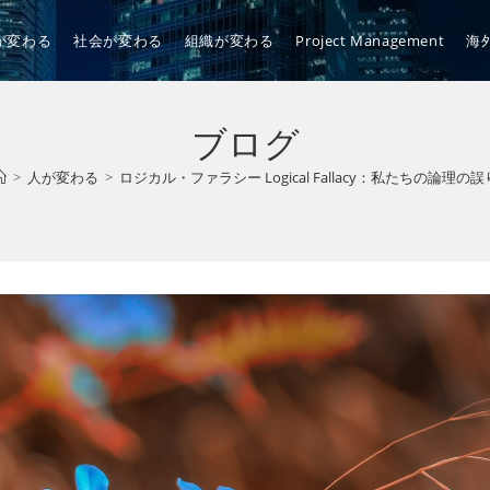
が変わる
社会が変わる
組織が変わる
Project Management
海
ブログ
>
人が変わる
>
ロジカル・ファラシー Logical Fallacy：私たちの論理の誤