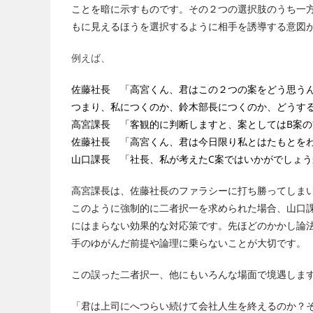
ことを暗に示すものです。その２つの選択肢のうち一
もに見えるほうを選択するように相手を誘導する意図
例えば、
佐藤社長 「高宮くん、君はこの２つの案をどう思うん
つまり、私につくのか、鈴木部長につくのか、どうす
高宮課長 「客観的に判断しますと、案としてはB案
佐藤社長 「高宮くん、君は今日限り私とはたもとを
山口課長 「社長、私が考えたC案ではいかがでしょう
高宮課長は、佐藤社長のファラシーに打ち勝ってしま
このように強制的に二者択一を求められた場合、山口
にはまらない効果的な対応策です。先ほどのかかし論
手のゆがんだ前提や論理に乗らないことが大切です。
この誤った二者択一、他にもいろんな場面で境遇しま
「君は上司にへつらい続けて会社人生を終えるのか？