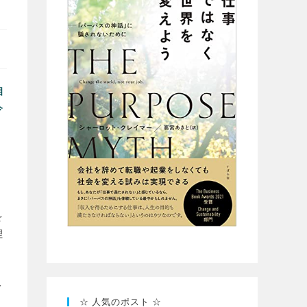
相
今
を
理
人
☆ 人気のポスト ☆