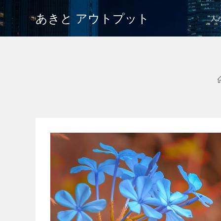
あきと アウトプット
人