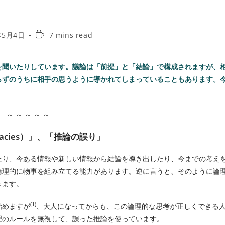
年5月4日
7 mins read
を聞いたりしています。議論は「前提」と「結論」で構成されますが、
らずのうちに相手の思うように導かれてしまっていることもあります。
。
～ ～ ～ ～ ～
lacies）」、「推論の誤り」
たり、今ある情報や新しい情報から結論を導き出したり、今までの考え
論理的に物事を組み立てる能力があります。逆に言うと、そのように論
きます。
(1)
始めますが
、大人になってからも、この論理的な思考が正しくできる
理のルールを無視して、誤った推論を使っています。