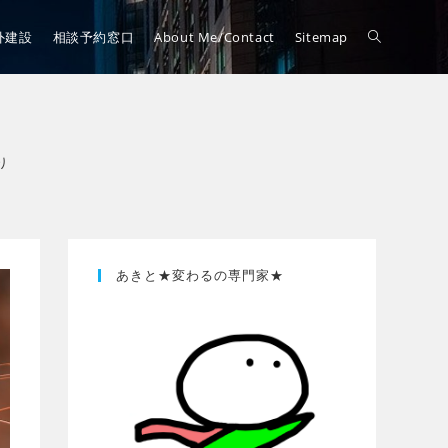
外建設
相談予約窓口
About Me/Contact
Sitemap
り
あきと★変わるの専門家★