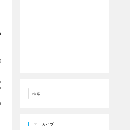
こ
員
態
」
で
由
アーカイブ