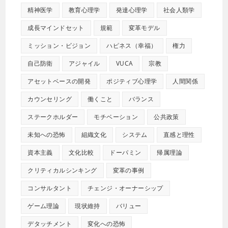
精神医学
教育心理学
発達心理学
社会人類学
成長マインドセット
規範
変革モデル
ミッション・ビジョン
ハピネス（幸福）
権力
自己防衛
アジャイル
VUCA
宗教
アセットベースの開発
ポジティブ心理学
人間関係
カウンセリング
働くこと
バランス
ステークホルダー
モチベーション
公共政策
未知への恐怖
組織文化
システム
直感と理性
資本主義
文化比較
ドーパミン
帰属理論
クリティカルシンキング
変革の事例
コンサルタント
チェンジ・オーナーシップ
ゲーム理論
現状維持
バリュー
デタッチメント
変化への恐怖