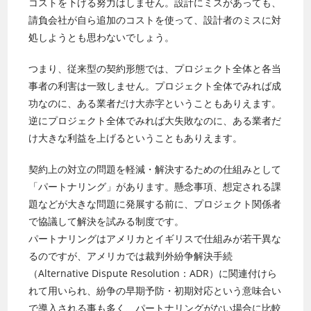
コストを下げる努力はしません。設計にミスがあっても、
請負会社が自ら追加のコストを使って、設計者のミスに対
処しようとも思わないでしょう。
つまり、従来型の契約形態では、プロジェクト全体と各当
事者の利害は一致しません。プロジェクト全体でみれば成
功なのに、ある業者だけ大赤字ということもありえます。
逆にプロジェクト全体でみれば大失敗なのに、ある業者だ
け大きな利益を上げるということもありえます。
契約上の対立の問題を軽減・解決するための仕組みとして
「パートナリング」があります。懸念事項、想定される課
題などが大きな問題に発展する前に、プロジェクト関係者
で協議して解決を試みる制度です。
パートナリングはアメリカとイギリスで仕組みが若干異な
るのですが、アメリカでは裁判外紛争解決手続
（Alternative Dispute Resolution：ADR）に関連付けら
れて用いられ、紛争の早期予防・初期対応という意味合い
で導入される事も多く、パートナリングがない場合に比較