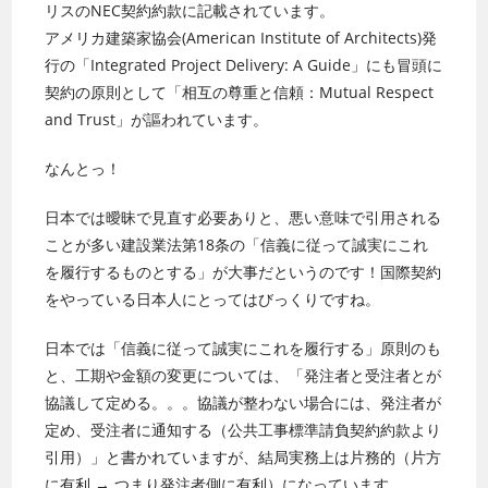
リスのNEC契約約款に記載されています。
アメリカ建築家協会(American Institute of Architects)発
行の「Integrated Project Delivery: A Guide」にも冒頭に
契約の原則として「相互の尊重と信頼：Mutual Respect
and Trust」が謳われています。
なんとっ！
日本では曖昧で見直す必要ありと、悪い意味で引用される
ことが多い建設業法第18条の「信義に従って誠実にこれ
を履行するものとする」が大事だというのです！国際
契約
をやっている日本人にとってはびっくりですね。
日本では「信義に従って誠実にこれを履行する」原則のも
と、工期や金額の変更については、「発注者と受注者とが
協議して定める。。。協議が整わない場合には、発注者が
定め、受注者に通知する（公共工事標準請負契約約款より
引用）」と書かれていますが、結局実務上は片務的（片方
に有利 → つまり発注者側に有利）になっています。