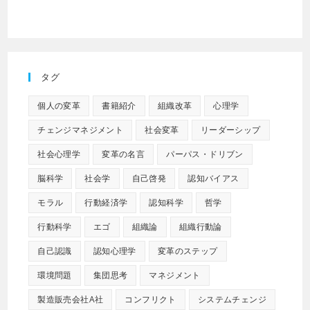
タグ
個人の変革
書籍紹介
組織改革
心理学
チェンジマネジメント
社会変革
リーダーシップ
社会心理学
変革の名言
パーパス・ドリブン
脳科学
社会学
自己啓発
認知バイアス
モラル
行動経済学
認知科学
哲学
行動科学
エゴ
組織論
組織行動論
自己認識
認知心理学
変革のステップ
環境問題
集団思考
マネジメント
製造販売会社A社
コンフリクト
システムチェンジ