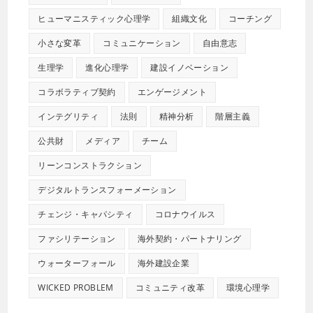
ヒューマニスティック心理学
組織文化
コーチング
小さな変革
コミュニケーション
自由意志
生理学
進化心理学
建設イノベーション
コラボラティブ契約
エンゲージメント
インテグリティ
法則
精神分析
階層主義
公共財
メディア
チーム
リーンコンストラクション
デジタルトランスフォーメーション
チェンジ・キャパシティ
コロナウイルス
ファシリテーション
海外契約・パートナリング
ウォーターフォール
海外建設企業
WICKED PROBLEM
コミュニティ改革
環境心理学