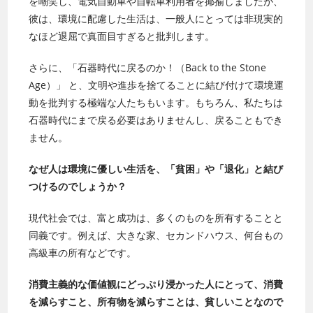
を嘲笑し、電気自動車や自転車利用者を揶揄しましたが、
彼は、環境に配慮した生活は、一般人にとっては非現実的
なほど退屈で真面目すぎると批判します。
さらに、「石器時代に戻るのか！（Back to the Stone
Age）」 と、文明や進歩を捨てることに結び付けて環境運
動を批判する極端な人たちもいます。もちろん、私たちは
石器時代にまで戻る必要はありませんし、戻ることもでき
ません。
なぜ人は環境に優しい生活を、「貧困」や「退化」と結び
つけるのでしょうか？
現代社会では、富と成功は、多くのものを所有することと
同義です。例えば、大きな家、セカンドハウス、何台もの
高級車の所有などです。
消費主義的な価値観にどっぷり浸かった人にとって、消費
を減らすこと、所有物を減らすことは、貧しいことなので