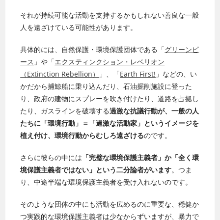
それが持続可能な活動を支持するかもしれない善良な一般
人を遠ざけている可能性があります。
具体的には、自然保護・環境保護団体である「
グリーンピ
ース
」や「
エクスティンクション・レベリオン
（Extinction Rebellion）
」、「
Earth First!
」などの、い
かだから捕鯨船に乗り込んだり、石油掘削施設に登った
り、政府の建物にスプレーを吹き付けたり、道路を占拠し
たり、ガスラインを破壊する
過激な抗議行動が、一般の人
たちに「環境行動」＝「過激な活動家」というイメージを
植え付け、環境行動からむしろ遠ざける
のです。
さらに彼らの中には
「完璧な環境保護主義者」か「全く環
境保護主義者ではない」という二分論者がいます
。つま
り、中途半端な環境保護主義者を受け入れないのです。
そのような団体の中にも活動を広めるのに重要な、穏健か
つ実践的な環境保護主義者は少なからずいますが、暴力で