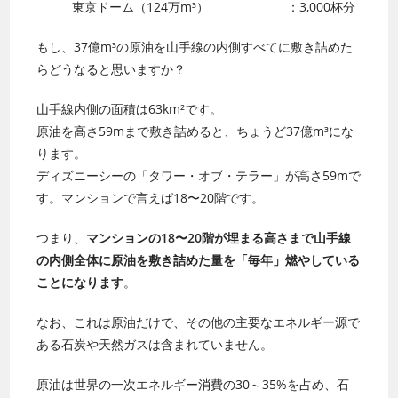
東京ドーム（124万m³） ：3,000杯分
もし、37億m³の原油を山手線の内側すべてに敷き詰めた
らどうなると思いますか？
山手線内側の面積は63km²です。
原油を高さ59mまで敷き詰めると、ちょうど37億m³にな
ります。
ディズニーシーの「タワー・オブ・テラー」が高さ59mで
す。マンションで言えば18〜20階です。
つまり、
マンションの18〜20階が埋まる高さまで山手線
の内側全体に原油を敷き詰めた量を「毎年」燃やしている
ことになります
。
なお、これは原油だけで、その他の主要なエネルギー源で
ある石炭や天然ガスは含まれていません。
原油は世界の一次エネルギー消費の30～35%を占め、石