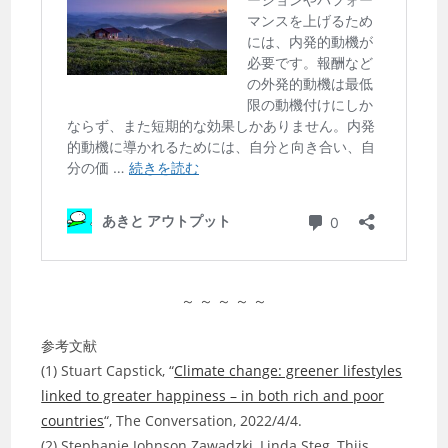
～ ～ ～ ～ ～
参考文献
(1) Stuart Capstick, “
Climate change: greener lifestyles
linked to greater happiness – in both rich and poor
countries
“, The Conversation, 2022/4/4.
(2) Stephanie Johnson Zawadzki, Linda Steg, Thijs