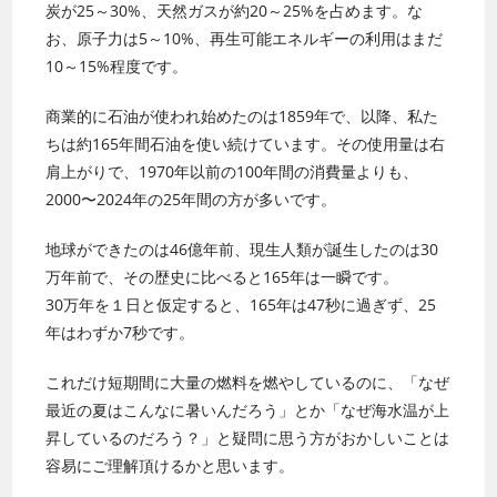
炭が25～30%、天然ガスが約20～25%を占めます。な
お、原子力は5～10%、再生可能エネルギーの利用はまだ
10～15%程度です。
商業的に石油が使われ始めたのは1859年で、以降、私た
ちは約165年間石油を使い続けています。その使用量は右
肩上がりで、1970年以前の100年間の消費量よりも、
2000〜2024年の25年間の方が多いです。
地球ができたのは46億年前、現生人類が誕生したのは30
万年前で、その歴史に比べると165年は一瞬です。
30万年を１日と仮定すると、165年は47秒に過ぎず、25
年はわずか7秒です。
これだけ短期間に大量の燃料を燃やしているのに、「なぜ
最近の夏はこんなに暑いんだろう」とか「なぜ海水温が上
昇しているのだろう？」と疑問に思う方がおかしいことは
容易にご理解頂けるかと思います。