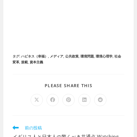
タグ
:
ハピネス（幸福）
,
メディア
,
公共政策
,
環境問題
,
環境心理学
,
社会
変革
,
規範
,
資本主義
PLEASE SHARE THIS
前の投稿
イギリス人と日本人の驚くべき共通点 Watching