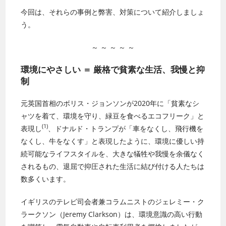
今回は、それらの事例と弊害、対策について紹介しましょ
う。
～ ～ ～ ～ ～
環境にやさしい ＝ 厳格で貧素な生活、我慢と抑
制
元英国首相のボリス・ジョンソンが2020年に「貧素なシ
ャツを着て、環境を守り、緑豆を食べるエコフリーク」と
(1)
表現し
、ドナルド・トランプが「車をなくし、飛行機を
なくし、牛をなくす」と表現したように、環境に優しい持
続可能なライフスタイルを、大きな犠牲や我慢を余儀なく
されるもの、退屈で抑圧された生活に結び付ける人たちは
数多くいます。
イギリスのテレビ司会者兼コラムニストのジェレミー・ク
ラークソン（Jeremy Clarkson）は、環境意識の高い行動