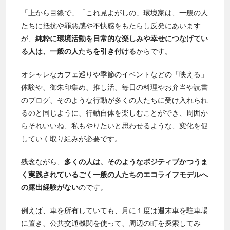
「上から目線で」「これ見よがしの」環境家は、一般の人
たちに抵抗や罪悪感や不快感をもたらし反発にあいます
が、
純粋に環境活動を日常的な楽しみや幸せにつなげてい
る人は、一般の人たちを引き付ける
からです。
オシャレなカフェ巡りや季節のイベントなどの「映える」
体験や、御朱印集め、推し活、毎日の料理やお弁当や読書
のブログ、そのような行動が多くの人たちに受け入れられ
るのと同じように、行動自体を楽しむことができ、周囲か
らそれいいね、私もやりたいと思わせるような、変化を促
していく取り組みが必要です。
残念ながら、
多くの人は、そのようなポジティブかつうま
く実践されているごく一般の人たちのエコライフモデルへ
の露出経験がない
のです。
例えば、車を所有していても、月に１度は週末車を駐車場
に置き、公共交通機関を使って、周辺の町を探索してみ