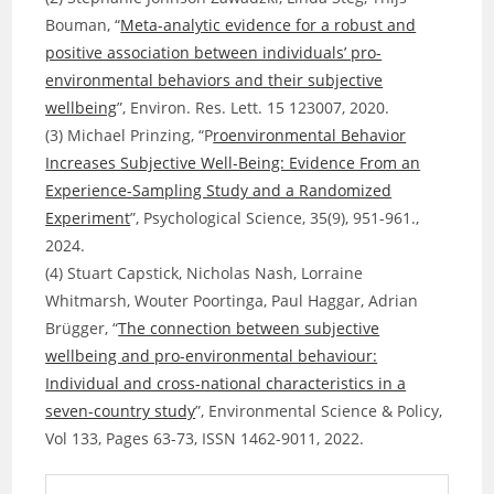
Bouman, “
Meta-analytic evidence for a robust and
positive association between individuals’ pro-
environmental behaviors and their subjective
wellbeing
”, Environ. Res. Lett. 15 123007, 2020.
(3) Michael Prinzing, “P
roenvironmental Behavior
Increases Subjective Well-Being: Evidence From an
Experience-Sampling Study and a Randomized
Experiment
”, Psychological Science, 35(9), 951-961.,
2024.
(4) Stuart Capstick, Nicholas Nash, Lorraine
Whitmarsh, Wouter Poortinga, Paul Haggar, Adrian
Brügger, “
The connection between subjective
wellbeing and pro-environmental behaviour:
Individual and cross-national characteristics in a
seven-country study
”, Environmental Science & Policy,
Vol 133, Pages 63-73, ISSN 1462-9011, 2022.