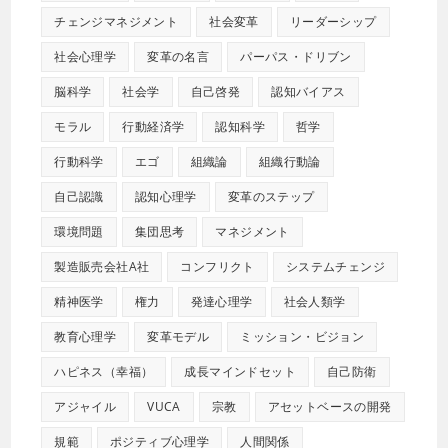
チェンジマネジメント
社会変革
リーダーシップ
社会心理学
変革の名言
パーパス・ドリブン
脳科学
社会学
自己啓発
認知バイアス
モラル
行動経済学
認知科学
哲学
行動科学
エゴ
組織論
組織行動論
自己認識
認知心理学
変革のステップ
環境問題
集団思考
マネジメント
製造販売会社A社
コンフリクト
システムチェンジ
精神医学
権力
発達心理学
社会人類学
教育心理学
変革モデル
ミッション・ビジョン
ハピネス（幸福）
成長マインドセット
自己防衛
アジャイル
VUCA
宗教
アセットベースの開発
規範
ポジティブ心理学
人間関係