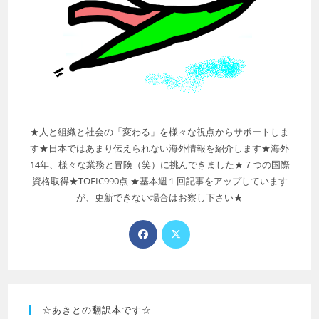
★人と組織と社会の「変わる」を様々な視点からサポートしま
す★日本ではあまり伝えられない海外情報を紹介します★海外
14年、様々な業務と冒険（笑）に挑んできました★７つの国際
資格取得★TOEIC990点 ★基本週１回記事をアップしています
が、更新できない場合はお察し下さい★
☆あきとの翻訳本です☆