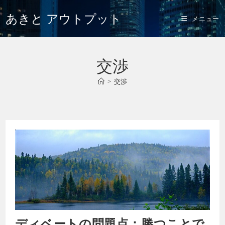
あきと アウトプット
メニュー
交渉
>
交渉
ディベートの問題点：勝つことで