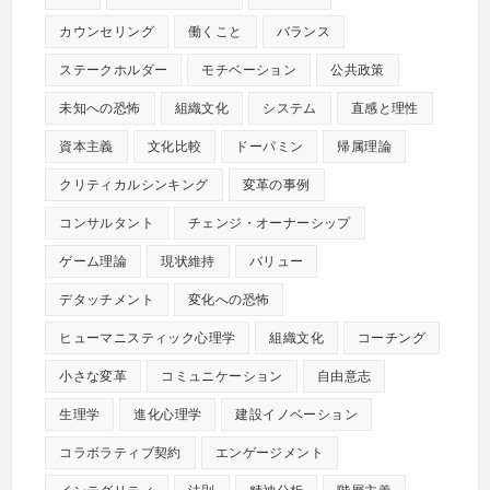
カウンセリング
働くこと
バランス
ステークホルダー
モチベーション
公共政策
未知への恐怖
組織文化
システム
直感と理性
資本主義
文化比較
ドーパミン
帰属理論
クリティカルシンキング
変革の事例
コンサルタント
チェンジ・オーナーシップ
ゲーム理論
現状維持
バリュー
デタッチメント
変化への恐怖
ヒューマニスティック心理学
組織文化
コーチング
小さな変革
コミュニケーション
自由意志
生理学
進化心理学
建設イノベーション
コラボラティブ契約
エンゲージメント