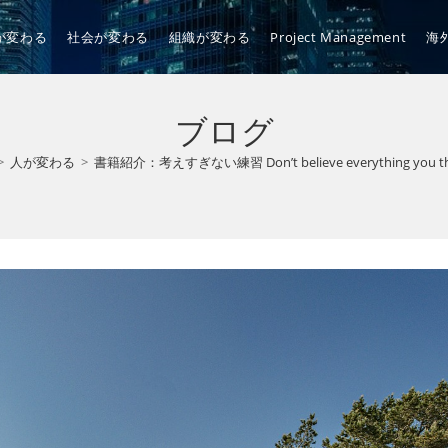
が変わる
社会が変わる
組織が変わる
Project Management
海
ブログ
>
人が変わる
>
書籍紹介：考えすぎない練習 Don’t believe everything you th