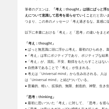
筆者のグエンは、
「考え：thought」は頭にぱっと
えについて意識して思考を巡らせていくこと
だと言い
つまり、この本のメッセージ「考え過ぎるな。直感に
以下に本書における「考え」と「思考」の違いをまと
「考え：thought」
● ぱっと無意識に頭に浮かぶ考え。最初のひらめき。
●「考え」は常にポジティブであり、ポジティブな結果
●「考え」が、混乱、不安、動揺をもたらすことはない
● 自然体であることで「考え」が生まれる。
● 考えは「Universal mind」から生み出される。
は「Universal mind」と結びついている。
● 普遍的、軽い、拡張的、無限、創造的、神聖、生き
「思考：thinking」
● 最初に思いついた「考え」に対して、「思考」を巡
●「思考」は常にネガティブな感情を引き起こす。私たちをか