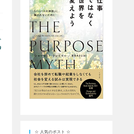
テ
論
て
☆ 人気のポスト ☆