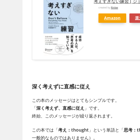
考えすぎない練習 [ ジ
created by
Rinker
Amazon
楽
深く考えずに直感に従え
この本のメッセージはとてもシンプルです。
「
深く考えず、直感に従え
」です。
終始、このメッセージが繰り返されます。
この本では「
考え：thought
」という単語と「
思考：th
一般的なものではありません）。