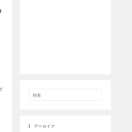
考
て
アーカイブ