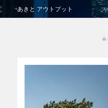
あきと アウトプット
人