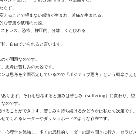
たらす。
に変えることで望まない感情が生まれ、苦痛が生まれる。
的な苦痛や破壊の元凶。
、ストレス、恐怖、抑圧的、分離、くたびれる
平和、自由でいられると言います。
ものが問題なのです。
す。思考は苦しみの元凶です。
エンは思考を全面否定しているので「ポジティブ思考」という概念さえ
があります。
それを思考すると痛みは苦しみ（suffering）に変わり、望
」なのです。
避けることができます。苦しみを持ち続けるかどうかは私たち次第です
らせてくれるレーダーやダッシュボードのような存在です。
み、心理学を勉強し、多くの思想的リーダーの話を聞きに行き、セラピ