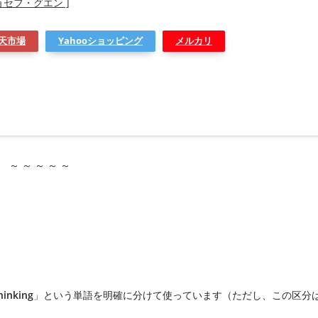
ョセフ・グエン ]
天市場
Yahooショッピング
メルカリ
～ ～ ～ ～ ～
inking
」という単語を明確に分けて使っています（ただし、この区分