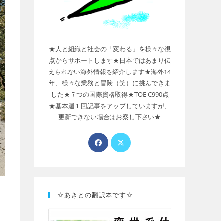
★人と組織と社会の「変わる」を様々な視
点からサポートします★日本ではあまり伝
えられない海外情報を紹介します★海外14
年、様々な業務と冒険（笑）に挑んできま
した★７つの国際資格取得★TOEIC990点
★基本週１回記事をアップしていますが、
更新できない場合はお察し下さい★
☆あきとの翻訳本です☆