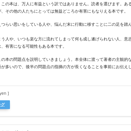
、この本は、万人に有益という訳ではありません。読者を選びます。あ
が、その他の人たちにとっては無益どころか有害にもなりえる本です。
えつらい思いをしている人や、悩んだ末に行動に移すことに二の足を踏
。
まう人や、いつも楽な方に流れてしまって何も成し遂げられない人、意
は、有害になる可能性もある本です。
この本の問題点を説明していきましょう。本全体に渡って著者の主観的
所が多いので、後半の問題点の指摘の方が長くなることを事前にお伝え
yen ]
ング