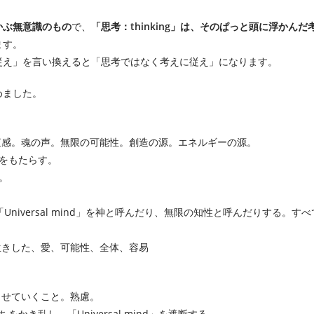
浮かぶ無意識のもの
で、
「思考：thinking」は、そのぱっと頭に浮かんだ
ます。
従え」を言い換えると「思考ではなく考えに従え」になります。
めました。
直感。魂の声。無限の可能性。創造の源。エネルギーの源。
をもたらす。
。
人は「Universal mind」を神と呼んだり、無限の知性と呼んだりする。すべ
生きした、愛、可能性、全体、容易
らせていくこと。熟慮。
き乱し、「Universal mind」を遮断する。