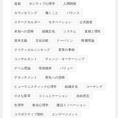
規範
ポジティブ心理学
人間関係
カウンセリング
働くこと
バランス
ステークホルダー
モチベーション
公共政策
未知への恐怖
組織文化
システム
直感と理性
資本主義
文化比較
ドーパミン
帰属理論
クリティカルシンキング
変革の事例
コンサルタント
チェンジ・オーナーシップ
ゲーム理論
現状維持
バリュー
デタッチメント
変化への恐怖
ヒューマニスティック心理学
組織文化
コーチング
小さな変革
コミュニケーション
自由意志
生理学
進化心理学
建設イノベーション
コラボラティブ契約
エンゲージメント