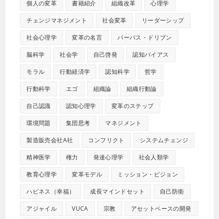
個人の変革
書籍紹介
組織改革
心理学
チェンジマネジメント
社会変革
リーダーシップ
社会心理学
変革の名言
パーパス・ドリブン
脳科学
社会学
自己啓発
認知バイアス
モラル
行動経済学
認知科学
哲学
行動科学
エゴ
組織論
組織行動論
自己認識
認知心理学
変革のステップ
環境問題
集団思考
マネジメント
製造販売会社A社
コンフリクト
システムチェンジ
精神医学
権力
発達心理学
社会人類学
教育心理学
変革モデル
ミッション・ビジョン
ハピネス（幸福）
成長マインドセット
自己防衛
アジャイル
VUCA
宗教
アセットベースの開発