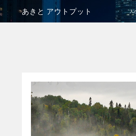
あきと アウトプット
人