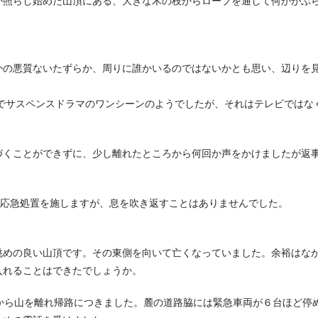
が照らし始めた山頂にある、大きな木の枝からロープを通して何かがぶ
かの悪質ないたずらか、周りに誰かいるのではないかとも思い、辺りを
でサスペンスドラマのワンシーンのようでしたが、それはテレビではな
づくことができずに、少し離れたところから何回か声をかけましたが返
、応急処置を施しますが、息を吹き返すことはありませんでした。
眺めの良い山頂です。その東側を向いて亡くなっていました。余裕はな
入れることはできたでしょうか。
から山を離れ帰路につきました。麓の道路脇には緊急車両が６台ほど停