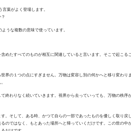
う言葉がよく登場します。
か？
次のような複数の意味で使っています。
を含めたすべてのものが相互に関連していると言います。そこで起こる
る世界の１つの点にすぎません。万物は変容し別の何かへと移り変わり
ん。
して終わりなく続いていきます。視界から去っていっても、万物の秩序
ます。そして、ある時、かつて自らの一部であったものを優しく取り戻
去るのではなく、もとあった場所へと帰っていくだけです。この世の中
えるだけです。