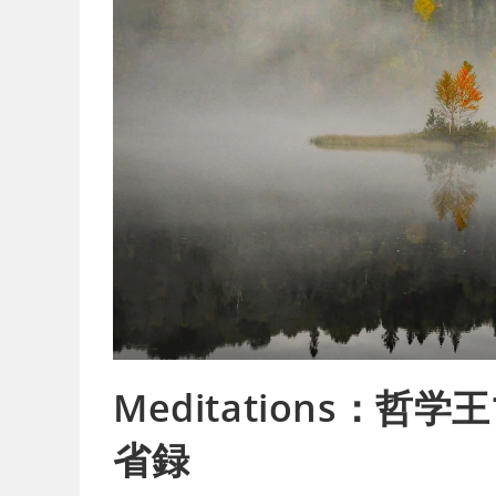
Meditations：
省録