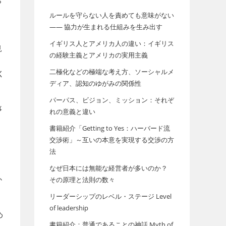
ら
ルールを守らない人を責めても意味がない
—— 協力が生まれる仕組みを生み出す
イギリス人とアメリカ人の違い：イギリス
見
の経験主義とアメリカの実用主義
二極化などの極端な考え方、ソーシャルメ
く
ディア、認知のゆがみの関係性
パーパス、ビジョン、ミッション：それぞ
事
れの意義と違い
書籍紹介「Getting to Yes：ハーバード流
交渉術」～互いの本意を実現する交渉の方
法
なぜ日本には無能な経営者が多いのか？
か
その原理と法則の数々
リーダーシップのレベル・ステージ Level
of leadership
め
書籍紹介：普通であることの神話 Myth of