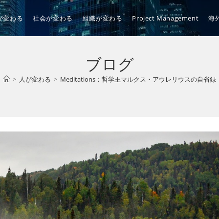
が変わる
社会が変わる
組織が変わる
Project Management
海
ブログ
>
人が変わる
>
Meditations：哲学王マルクス・アウレリウスの自省録