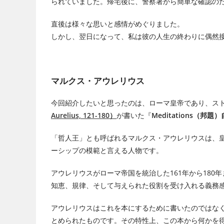
られていました。帰宅後に、警察署から簡単な確認の
直後は様々な思いと感情がめぐりました。
しかし、翌日になって、私は彼の人生の終わりに偶然
マルクス・アウレリウス
今回紹介したいと思ったのは、ローマ皇帝であり、ス
Aurelius, 121-180）
が書いた『
Meditations（邦題
「哲人王」とも呼ばれるマルクス・アウレリウスは、
ーシップの模範と言える人物です。
アウレリウスがローマ帝国を統治した161年から18
知恵、規律、そして与えられた役割を受け入れる義務
アウレリウスはこれを本にするために書いたのではな
とめられたものです。その特性上、この本から何かを