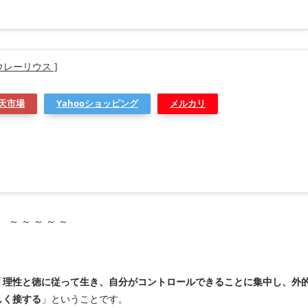
ウレーリウス ]
天市場
Yahooショッピング
メルカリ
～ ～ ～ ～ ～
「
理性と徳に従って生き、自分がコントロールできることに集中し、外
しく接する
」ということです。