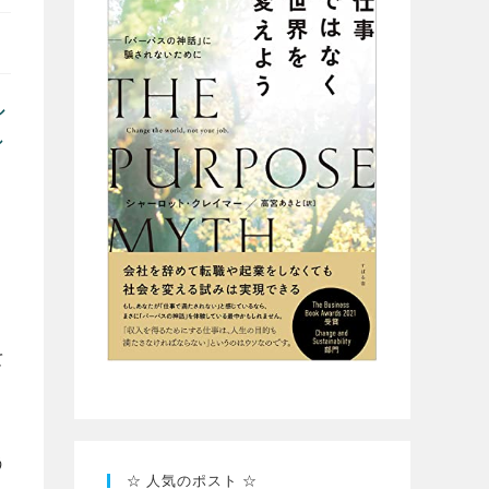
ル
し
て
う
☆ 人気のポスト ☆