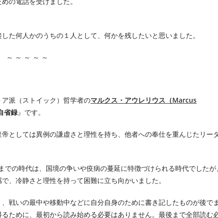
ための電話を受けました。
接した何人かのうちの１人として、何かを残したいと思いました。
～ ～ ～ ～ ～
トア派（ストイック）哲学者の
マルクス・アウレリウス（Marcus
）自省録
』です。
皇帝としては異例の謙虚さと理性を持ち、他者への奉仕を重んじたリー
0年までの時代は、国境の争いや疫病の蔓延に特徴づけられる時代でしたが
感で、冷静さと理性を持って困難に立ち向かいました。
く、戦いの最中や移動中などに自分自身のために書き記したものが後で
得るために、最初から読み始める必要はありません。最後まで全部読む