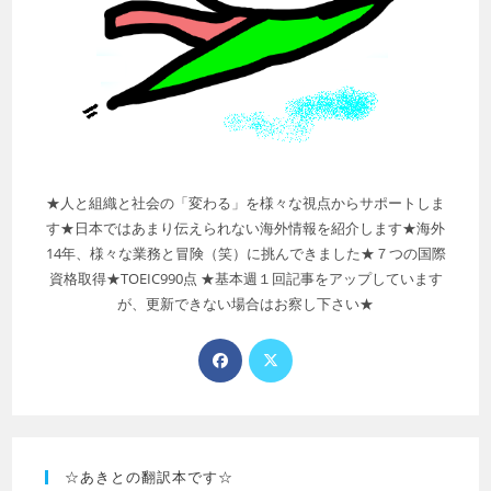
★人と組織と社会の「変わる」を様々な視点からサポートしま
す★日本ではあまり伝えられない海外情報を紹介します★海外
14年、様々な業務と冒険（笑）に挑んできました★７つの国際
資格取得★TOEIC990点 ★基本週１回記事をアップしています
が、更新できない場合はお察し下さい★
☆あきとの翻訳本です☆