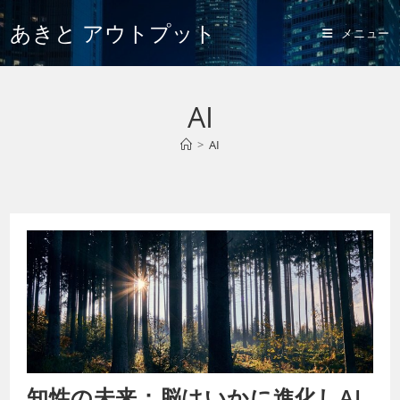
あきと アウトプット
メニュー
AI
>
AI
知性の未来：脳はいかに進化しAI