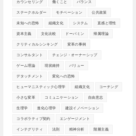
カウンセリング
働くこと
バランス
ステークホルダー
モチベーション
公共政策
未知への恐怖
組織文化
システム
直感と理性
資本主義
文化比較
ドーパミン
帰属理論
クリティカルシンキング
変革の事例
コンサルタント
チェンジ・オーナーシップ
ゲーム理論
現状維持
バリュー
デタッチメント
変化への恐怖
ヒューマニスティック心理学
組織文化
コーチング
小さな変革
コミュニケーション
自由意志
生理学
進化心理学
建設イノベーション
コラボラティブ契約
エンゲージメント
インテグリティ
法則
精神分析
階層主義