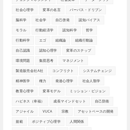
社会心理学
変革の名言
パーパス・ドリブン
脳科学
社会学
自己啓発
認知バイアス
モラル
行動経済学
認知科学
哲学
行動科学
エゴ
組織論
組織行動論
自己認識
認知心理学
変革のステップ
環境問題
集団思考
マネジメント
製造販売会社A社
コンフリクト
システムチェンジ
精神医学
権力
発達心理学
社会人類学
教育心理学
変革モデル
ミッション・ビジョン
ハピネス（幸福）
成長マインドセット
自己防衛
アジャイル
VUCA
宗教
アセットベースの開発
規範
ポジティブ心理学
人間関係