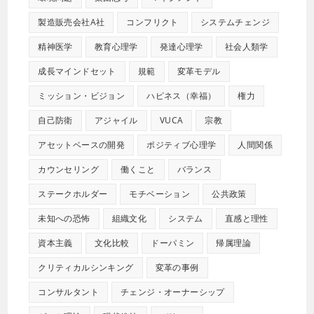
製造販売会社A社
コンフリクト
システムチェンジ
精神医学
教育心理学
発達心理学
社会人類学
成長マインドセット
規範
変革モデル
ミッション・ビジョン
ハピネス（幸福）
権力
自己防衛
アジャイル
VUCA
宗教
アセットベースの開発
ポジティブ心理学
人間関係
カウンセリング
働くこと
バランス
ステークホルダー
モチベーション
公共政策
未知への恐怖
組織文化
システム
直感と理性
資本主義
文化比較
ドーパミン
帰属理論
クリティカルシンキング
変革の事例
コンサルタント
チェンジ・オーナーシップ