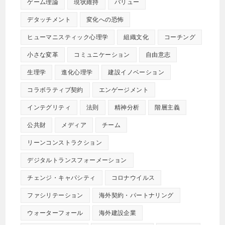
ゲーム理論
現状維持
バリュー
デタッチメント
変化への恐怖
ヒューマニスティック心理学
組織文化
コーチング
小さな変革
コミュニケーション
自由意志
生理学
進化心理学
建設イノベーション
コラボラティブ契約
エンゲージメント
インテグリティ
法則
精神分析
階層主義
公共財
メディア
チーム
リーンコンストラクション
デジタルトランスフォーメーション
チェンジ・キャパシティ
コロナウイルス
ファシリテーション
海外契約・パートナリング
ウォーターフォール
海外建設企業