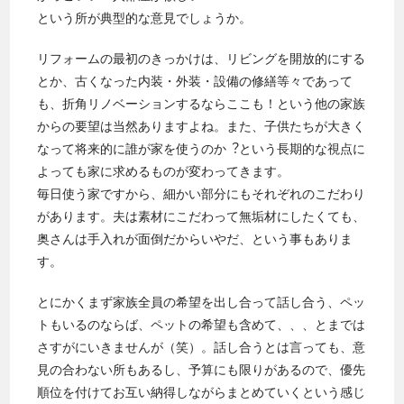
という所が典型的な意見でしょうか。
リフォームの最初のきっかけは、リビングを開放的にする
とか、古くなった内装・外装・設備の修繕等々であって
も、折角リノベーションするならここも！という他の家族
からの要望は当然ありますよね。また、子供たちが大きく
なって将来的に誰が家を使うのか︖という長期的な視点に
よっても家に求めるものが変わってきます。
毎日使う家ですから、細かい部分にもそれぞれのこだわり
があります。夫は素材にこだわって無垢材にしたくても、
奥さんは手入れが面倒だからいやだ、という事もありま
す。
とにかくまず家族全員の希望を出し合って話し合う、ペッ
トもいるのならば、ペットの希望も含めて、、、とまでは
さすがにいきませんが（笑）。話し合うとは言っても、意
見の合わない所もあるし、予算にも限りがあるので、優先
順位を付けてお互い納得しながらまとめていくという感じ