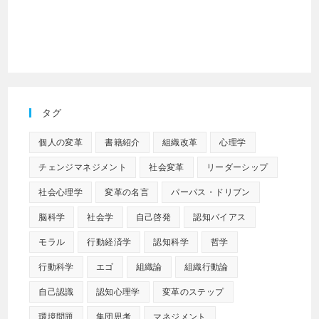
タグ
個人の変革
書籍紹介
組織改革
心理学
チェンジマネジメント
社会変革
リーダーシップ
社会心理学
変革の名言
パーパス・ドリブン
脳科学
社会学
自己啓発
認知バイアス
モラル
行動経済学
認知科学
哲学
行動科学
エゴ
組織論
組織行動論
自己認識
認知心理学
変革のステップ
環境問題
集団思考
マネジメント