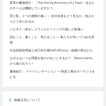
変革の書籍紹介：「The Five Dysfunctions of a Team：あなた
のチームは機能していますか？」
罪と恥、２つの感情の違い ～ 自分自身をどう見るか。他人か
らどう見られるか。
ハピネス（幸せ）とウェルビーイングの違いと勘違い
読むこと、書くこと、考えること ― 私たちが失いつつある習
慣
社会的認知理論と自己効力感(Self-efficacy)：組織の視点から
なぜ人はいつも問題を他人のせいにするか？「Blame Game」
から抜け出そう！
書籍紹介： ドーパミンネーション ― 快楽と痛みのバランスを
とる
掲載広告について