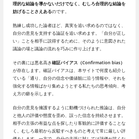
理的な結論を導かないだけでなく、むしろ合理的な結論を
妨げることさえある
のです。
熟練し成功した論者ほど、真実を追い求めるのではなく、
自分の意見を支持する論証を追い求めます。「自分が正し
い」ことを相手に説得するために、そのように意図された
議論の場と議論の流れを巧みに作り上げます。
その裏には悪名高き
確証バイアス（Confirmation bias）
が存在します。確証バイアスは、本サイトで何度も紹介し
ている「通り、自分の信念や価値観に沿う情報や、それを
強化する情報ばかり集めようとする私たちの思考傾向、考
え方の癖を示します。
自分の意見を擁護するように動機づけられた推論は、自分
と他人の評価や態度を歪め、誤った信念を持続させます。
相手の主張の有益な点を探したり客観的に評価することな
く、むしろ最初から反駁すべきものと考えて常に厳しい評
価をします。一方で、自分の主張に対しては評価が甘くな