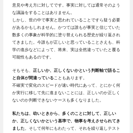
意見や考え方に対してです。事実に対しては通常そのよう
な議論をすることはありません。
しかし、世の中で事実と思われていることですら疑う必要
があるかもしれません。かつては誰もが事実と信じていた
数多くの事象が科学的に塗り替えられる歴史が繰り返され
てきました。今誰もが正しいと思っていることさえも、科
学の進歩などによって、将来、実は全然違っていたと覆る
可能性もあるのです。
そもそも、
正しいか、正しくないかという判断軸で語るこ
と自体が間違っている
こともあります。
不確実で変化のスピードが速い時代にあって、とにかく何
か実行に移して先に進まないことには、正しいのか正しく
ないのか判断できないケースも多くなりました。
私たちは、幼いときから、多くのことに対して、正しい
か、正しくないかという基準で、物事を考えさせられてき
ました
。そして何年にもわたって、それを繰り返しテスト