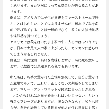
くあります。また状況によって意味合いが異なることがあ
ります。
例えば、アメリカでは子供が父親をファーストネームで呼
ぶことはおかしいことではありませんが、日本で父親を名
前で呼び捨てすることは一般的でなく、多くの人は抵抗感
や違和感を持つでしょう。
アメリカでは靴をはいたまま家の中に入るのはふつうです
が、日本で土足で人の家に上がったら、カンカンに怒られ
てしまうかもしれません。
白色は、時に潔白、純粋を意味しますが、時に死を意味し
ます。仏教圏では忌避される色でもあります。
私たちは、相手の置かれた立場を無視して、自分が置かれ
た立場で考えて、正しい、正しくないの判断をしてしまい
ます。
マリー・アントワネットが民衆に言ったとされる
「パンがなければお菓子を食べればいいじゃない」という
有名なフレーズがありますが、彼女のみならず、私たち誰
もが、自分が経験している世界が他人が住む世界にも広く