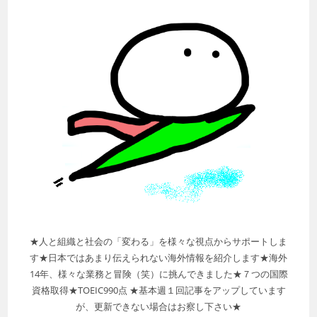
★人と組織と社会の「変わる」を様々な視点からサポートしま
す★日本ではあまり伝えられない海外情報を紹介します★海外
14年、様々な業務と冒険（笑）に挑んできました★７つの国際
資格取得★TOEIC990点 ★基本週１回記事をアップしています
が、更新できない場合はお察し下さい★