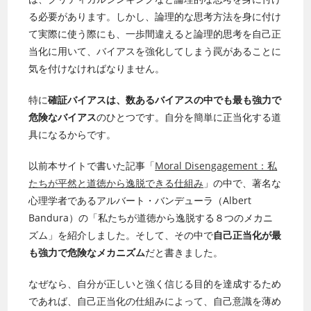
る必要があります。しかし、論理的な思考方法を身に付け
て実際に使う際にも、一歩間違えると論理的思考を自己正
当化に用いて、バイアスを強化してしまう罠があることに
気を付けなければなりません。
特に
確証バイアスは、数あるバイアスの中でも最も強力で
危険なバイアス
のひとつです。自分を簡単に正当化する道
具になるからです。
以前本サイトで書いた記事「
Moral Disengagement：私
たちが平然と道徳から逸脱できる仕組み
」の中で、著名な
心理学者であるアルバート・バンデューラ（Albert
Bandura）の「私たちが道徳から逸脱する８つのメカニ
ズム」を紹介しました。そして、その中で
自己正当化が最
も強力で危険なメカニズム
だと書きました。
なぜなら、自分が正しいと強く信じる目的を達成するため
であれば、自己正当化の仕組みによって、自己意識を薄め