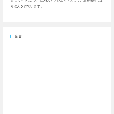
☆ 当サイトは、Amazonのアソシエイトとして、適格販売によ
り収入を得ています 。
広告