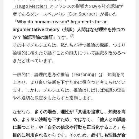
（Hugo Mercier）
とフランスの影響力のある社会認知学
者である
ダン・スペルベル（Dan Sperber）
が書いた
『
Why do humans reason? Arguments for an
argumentative theory（邦訳）人間はなぜ理性を持つの
(2)
か？ 論証理論の論証
』です。
その中でメルシエらは、私たちが持つ推論の機能、つまり
論理的に考えたり話すことの能力について認識を改めるべ
きだと述べています。
一般的に、論理的思考や推論（reasoning）は、知識を向
上させ、より良い決断を下すために役立つと考えられてい
ます。
しかし、メルシエらは、推論はしばしば知識の歪曲
や不適切な決定をもたらすと指摘します。
なぜなら、
多くの場合、理性が「真理を追求し、知識を高
め、より良い決断を下すため」ではなく、「他人との議論
に勝つこと」や「自分の信念や行動を正当化すること」を
目的に利用される
からです。そのため、
必ずしも理性が合