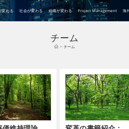
が変わる
社会が変わる
組織が変わる
Project Management
海
チーム
>
チーム
評価維持理論
変革の書籍紹介：