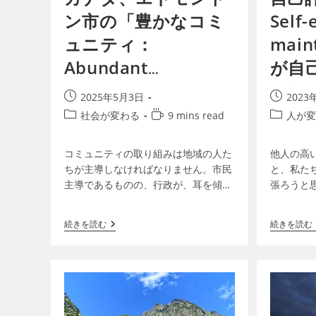
ン市の「豊かなコミ
Self-
ュニティ：
mai
Abundant
が自
Community」
影響
2025年5月3日
2023
社会が変わる
9 mins read
人が変
コミュニティの取り組みは地域の人た
他人の高
ちが主導しなければなりません。市民
と、私た
主導であるものの、行政が、耳を傾
張ろうと
け、背後から支援することが、成功の
の人と比
鍵です。複雑にするのではなく、シン
ともあり
続きを読む
続きを読む
プルにすることです。大切なのは活…
分の関係