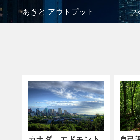
あきと アウトプット
人
カナダ、エドモント
自己