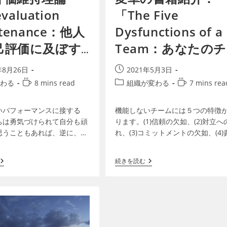
evaluation
「The Five
ntenance：他人
Dysfunctions of a
己評価に及ぼす
Team：あなたのチ
ームは機能してい
年8月26日
2021年5月3日
すか？」
わる
8 mins read
組織が変わる
7 mins rea
いパフォーマンスに接する
機能しないチームには５つの特徴
ちは勇気づけられて自分も頑
ります。(1)信頼の欠如、(2)対立へ
思うこともあれば、逆に、そ
れ、(3)コミットメントの欠如、(4)
較して自信を失ってしまうこ
の欠如、(5)結果に焦点がない、の
ます。これには、その人と自
です。 ～ ～ ～ ～ ～ 前回「効果
続きを読む
性と、そのパフォーマンス…
機…