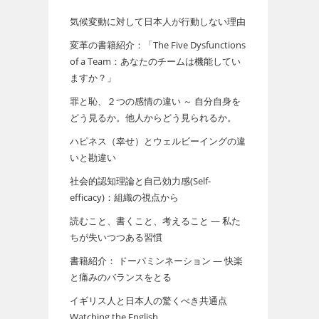
気候変動に対して日本人が行動しない理由
変革の書籍紹介：「The Five Dysfunctions
of a Team：あなたのチームは機能してい
ますか？」
罪と恥、２つの感情の違い ～ 自分自身を
どう見るか。他人からどう見られるか。
ハピネス（幸せ）とウェルビーイングの違
いと勘違い
社会的認知理論と自己効力感(Self-
efficacy)：組織の視点から
読むこと、書くこと、考えること ― 私た
ちが失いつつある習慣
書籍紹介： ドーパミンネーション ― 快楽
と痛みのバランスをとる
イギリス人と日本人の驚くべき共通点
Watching the English