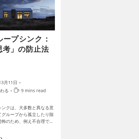
ループシンク：
思考」の防止法
年3月11日
わる
9 mins read
シンクは、大多数と異なる意
てグループから孤立したり除
恐怖のため、例え不合理であ
グループに同調するような意
を取ることです。会社、学