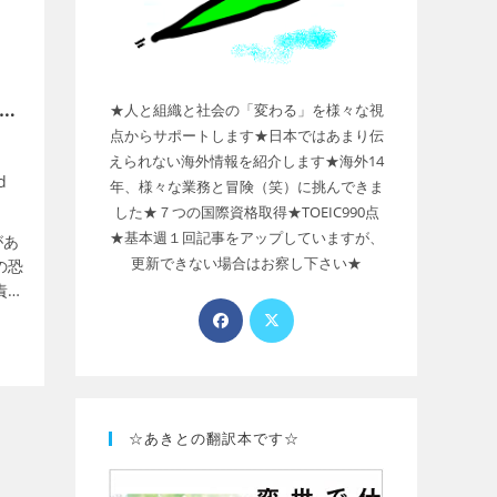
★人と組織と社会の「変わる」を様々な視
ま
点からサポートします★日本ではあまり伝
えられない海外情報を紹介します★海外14
d
年、様々な業務と冒険（笑）に挑んできま
した★７つの国際資格取得★TOEIC990点
★基本週１回記事をアップしていますが、
があ
更新できない場合はお察し下さい★
の恐
責任
５つ
的に
☆あきとの翻訳本です☆