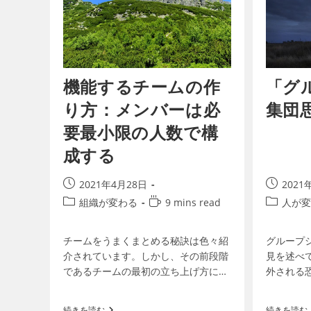
機能するチームの作
「グ
り方：メンバーは必
集団
要最小限の人数で構
成する
2021年4月28日
2021
組織が変わる
9 mins read
人が変
チームをうまくまとめる秘訣は色々紹
グループ
介されています。しかし、その前段階
見を述べ
であるチームの最初の立ち上げ方に配
外される
慮がなく、後になって取り返しがつか
っても、
なくなる例は少なくありません。目的
見や行動
続きを読む
続きを読む