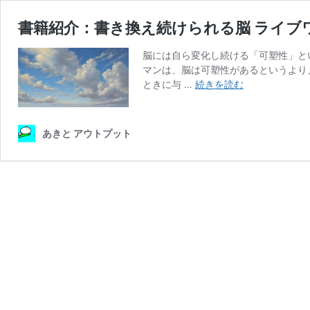
書籍紹介：書き換え続けられる脳 ライブワイヤ
脳には自ら変化し続ける「可塑性」と
マンは、脳は可塑性があるというより
書
ときに与 …
続きを読む
籍
紹
介：
あきと アウトプット
書
き
換
え
続
け
ら
れ
る
脳
ラ
イ