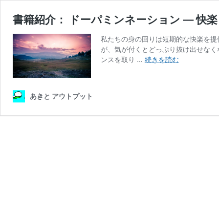
書籍紹介： ドーパミンネーション ― 快
私たちの身の回りは短期的な快楽を提
が、気が付くとどっぷり抜け出せなく
書
ンスを取り …
続きを読む
籍
紹
介：
あきと アウトプット
ド
ー
パ
ミ
ン
ネ
ー
シ
ョ
ン
―
快