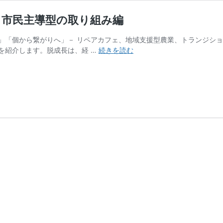
：市民主導型の取り組み編
」「個から繋がりへ」－ リペアカフェ、地域支援型農業、トランジシ
脱
を紹介します。脱成長は、経 …
続きを読む
成
長
（デ
グ
ロ
ー
ス）
の
実
践
的
取
り
組
み：
市