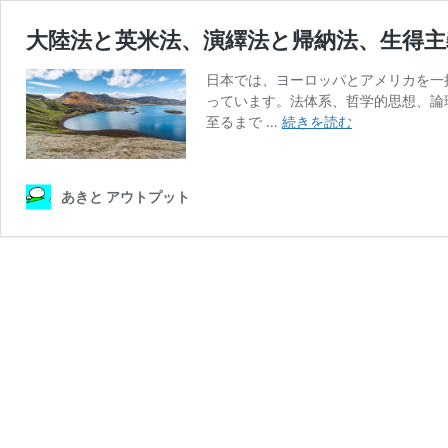
大陸法と英米法、演繹法と帰納法、生得主
日本では、ヨーロッパとアメリカを一
っています。法体系、哲学的思想、論
大
至るまで …
続きを読む
陸
法
と
あきと アウトプット
英
米
法、
演
繹
法
と
帰
納
法、
生
得